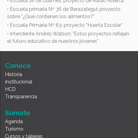
• Escuela 18 de Quilmes: proyecto de Radio Abierta
• Escuela primaria Nº 36 de Berazategui: proyecto
sobre “¿Qué contienen los alimentos?”
• Escuela Primaria Nº 63: proyecto “Huerta Escolar”
• Intendente Andrés Watson: "Estos proyectos reflejan
el futuro educativo de nuestros jóvenes"
Conocé
Historia
Institucional
HCD
Transparencia
Sumate
Agenda
Turismo
Cursos y talleres