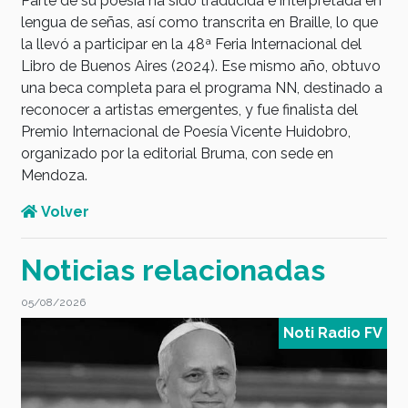
Parte de su poesía ha sido traducida e interpretada en
lengua de señas, así como transcrita en Braille, lo que
la llevó a participar en la 48ª Feria Internacional del
Libro de Buenos Aires (2024). Ese mismo año, obtuvo
una beca completa para el programa NN, destinado a
reconocer a artistas emergentes, y fue finalista del
Premio Internacional de Poesía Vicente Huidobro,
organizado por la editorial Bruma, con sede en
Mendoza.
Volver
Noticias relacionadas
05/08/2026
0
V
Noti Radio FV