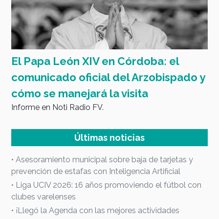
El Papa León XIV en Córdoba: el
4
comunicado oficial del Arzobispado y
E
cómo se manejará la visita
Informe en Noti Radio FV.
Últimas noticias
• Asesoramiento municipal sobre baja de tarjetas y
prevención de estafas con Inteligencia Artificial
• Liga UCIV 2026: 16 años promoviendo el fútbol con
clubes varelenses
• ¡Llegó la Agenda con las mejores actividades