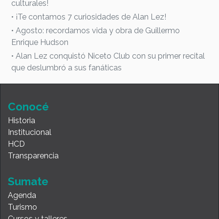
culturales!
• ¡Te contamos 7 curiosidades de Alan Lez!
• Agosto: recordamos vida y obra de Guillermo
Enrique Hudson
• Alan Lez conquistó Niceto Club con su primer recital
que deslumbró a sus fanáticas
Conocé
Historia
Institucional
HCD
Transparencia
Sumate
Agenda
Turismo
Cursos y talleres