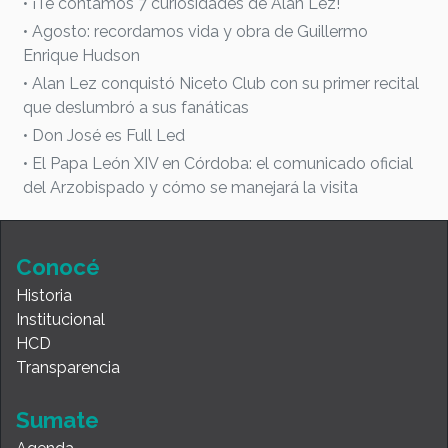
• ¡Te contamos 7 curiosidades de Alan Lez!
• Agosto: recordamos vida y obra de Guillermo
Enrique Hudson
• Alan Lez conquistó Niceto Club con su primer recital
que deslumbró a sus fanáticas
• Don José es Full Led
• El Papa León XIV en Córdoba: el comunicado oficial
del Arzobispado y cómo se manejará la visita
Conocé
Historia
Institucional
HCD
Transparencia
Sumate