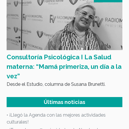
Consultoría Psicológica I La Salud
I
materna: “Mamá primeriza, un día a la
vez”
n)
Desde el Estudio, columna de Susana Brunetti.
Últimas noticias
• ¡Llegó la Agenda con las mejores actividades
culturales!