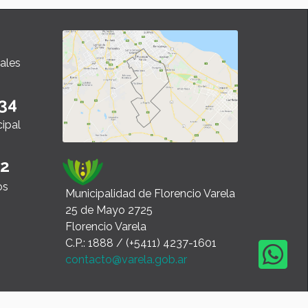
ales
34
cipal
22
os
Municipalidad de Florencio Varela
25 de Mayo 2725
Florencio Varela
C.P.: 1888 / (+5411) 4237-1601
contacto@varela.gob.ar