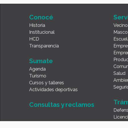
Conocé
Serv
Historia
Vecino
Institucional
Masco
HCD
Escuel
Transparencia
Empre
Empre
Produc
Sumate
Comun
Agenda
Salud
Turismo
Ambie
Cursos y talleres
Seguri
Actividades deportivas
Trám
Consultas y reclamos
Defens
Licenc
Ventan