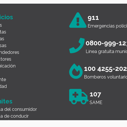
icios
911
s
Emergencias polici
tas
as
0800-999-12
sas
Línea gratuita muni
ndedores
tores
icación
100 4255-20
Bomberos voluntari
nte
dad
107
ites
SAME
a del consumidor
ia de conducir
illa Única