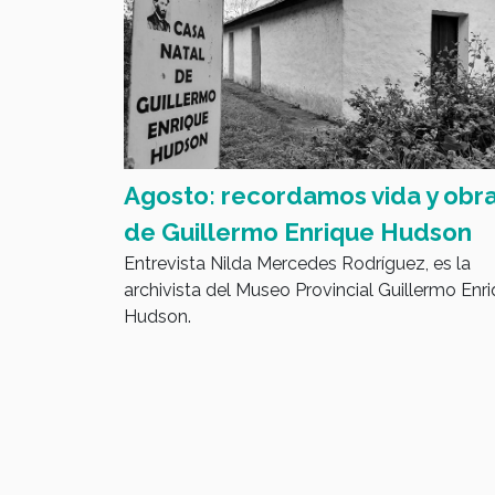
l sobre
Agosto: recordamos vida y obr
nción de
de Guillermo Enrique Hudson
Entrevista Nilda Mercedes Rodríguez, es la
rtificial
archivista del Museo Provincial Guillermo Enr
yo", la
Hudson.
Consumidor
 por deudas
utas de
s que
blicas.