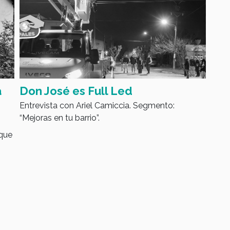
a
Don José es Full Led
Luc
Entrevista con Ariel Camiccia. Segmento:
Fut
“Mejoras en tu barrio”.
que
ique
sus
En e
dentr
firma
tray
esca
innov