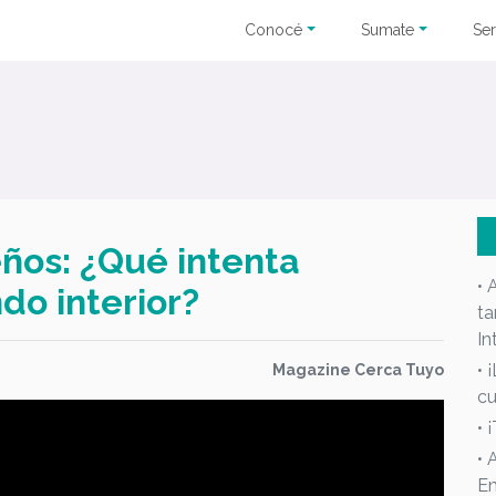
Conocé
Sumate
Ser
eños: ¿Qué intenta
• 
do interior?
ta
In
• 
Magazine Cerca Tuyo
cu
• 
• 
En