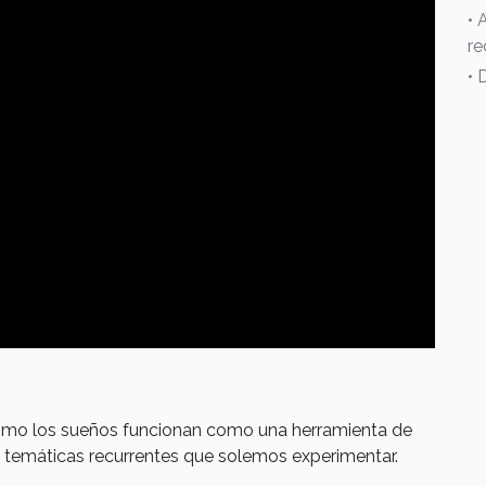
• 
re
• 
cómo los sueños funcionan como una herramienta de
s temáticas recurrentes que solemos experimentar.