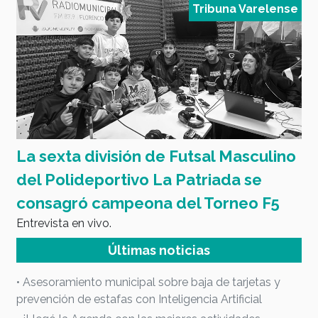
e
Tribuna Varelense
a
La sexta división de Futsal Masculino
E
del Polideportivo La Patriada se
c
consagró campeona del Torneo F5
C
Entrevista en vivo.
E
Últimas noticias
• Asesoramiento municipal sobre baja de tarjetas y
prevención de estafas con Inteligencia Artificial