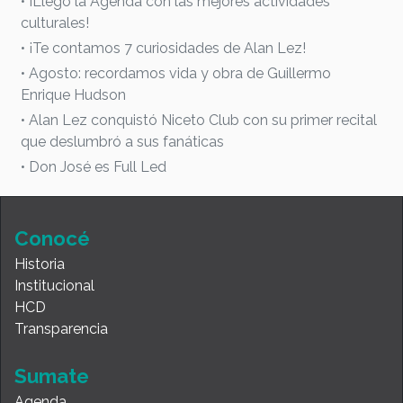
• ¡Llegó la Agenda con las mejores actividades
culturales!
• ¡Te contamos 7 curiosidades de Alan Lez!
• Agosto: recordamos vida y obra de Guillermo
Enrique Hudson
• Alan Lez conquistó Niceto Club con su primer recital
que deslumbró a sus fanáticas
• Don José es Full Led
Conocé
Historia
Institucional
HCD
Transparencia
Sumate
Agenda