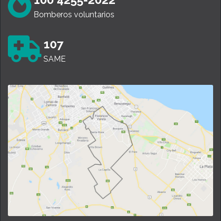
Bomberos voluntarios
107
SAME