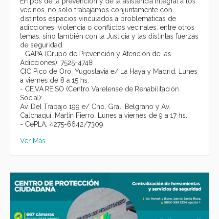
En pos de la prevención y de la asistencia integral a los
vecinos, no solo trabajamos conjuntamente con
distintos espacios vinculados a problemáticas de
adicciones, violencia o conflictos vecinales, entre otros
temas; sino también con la Justicia y las distintas fuerzas
de seguridad.
- GAPA (Grupo de Prevención y Atención de las
Adicciones): 7525-4748
CIC Pico de Oro, Yugoslavia e/ La Haya y Madrid. Lunes
a viernes de 8 a 15 hs.
- CE.VA.RE.SO (Centro Varelense de Rehabilitación
Social):
Av. Del Trabajo 199 e/ Cno. Gral. Belgrano y Av.
Calchaquí, Martín Fierro. Lunes a viernes de 9 a 17 hs.
- CePLA: 4275-6642/7309.
Ver Más